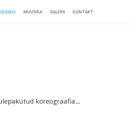
OOSSEIS
MUUSIKA
GALERII
KONTAKT
e ülepakutud koreograafia…