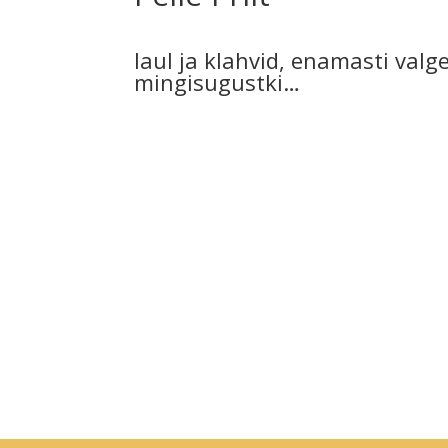
laul ja klahvid, enamasti valg
mingisugustki…